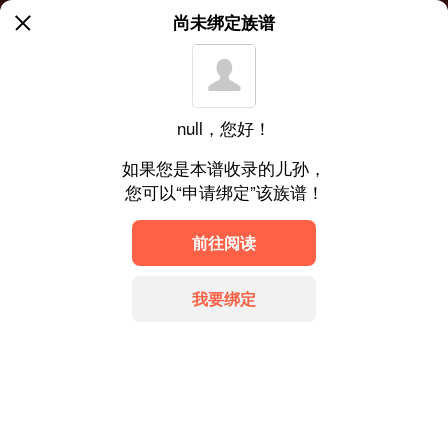
尚未绑定族谱
null，您好！
如果您是本谱收录的儿孙，
您可以“申请绑定”该族谱！
前往阅读
我要绑定
地址：福建省龙岩市上杭县庐丰太古
冀ICP备20014354号
菜单
搜索