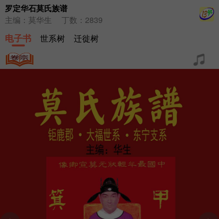
罗定华石莫氏族谱
主编：莫华生
丁数：2839
电子书
世系树
迁徙树